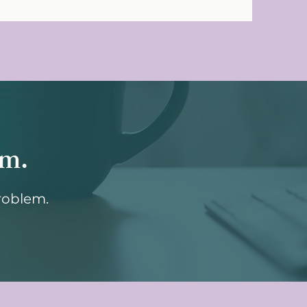
em.
roblem.