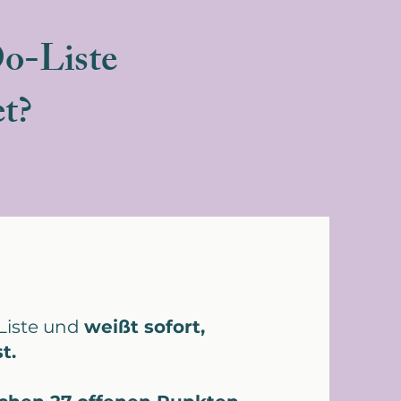
o-Liste
et?
Liste und
weißt sofort,
t.