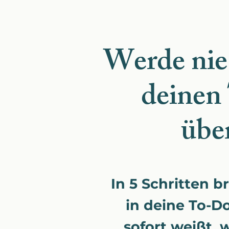
Werde nie
deinen
über
In 5 Schritten 
in deine To-Do
sofort weißt, w