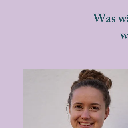
Was wä
w