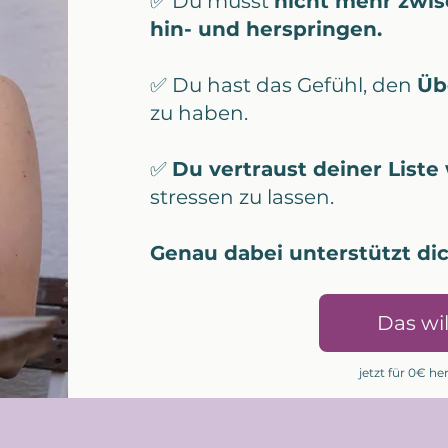
✅ Du musst
nicht mehr zwis
hin- und herspringen.
✅ Du hast das Gefühl, den
Üb
zu haben.
​✅
Du vertraust deiner Liste
stressen zu lassen.
Genau dabei unterstützt dic
Das wil
jetzt für 0€ h