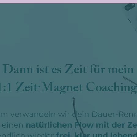
Dann ist es Zeit für mein
1:1 Zeit·Magnet Coaching
m verwandeln wir dein Dauer-Ren
n einen
natürlichen Flow mit der Ze
endlich wieder
frei, klar und leben