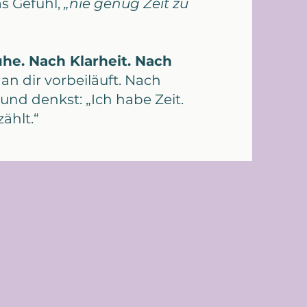
s Gefühl,
„nie genug Zeit zu
he. Nach Klarheit. Nach
an dir vorbeiläuft. Nach
nd denkst: „Ich habe Zeit.
ählt.“