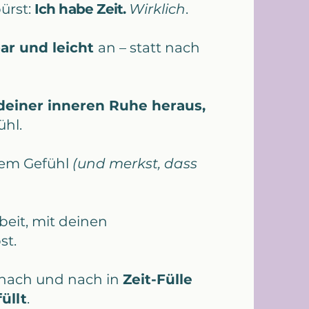
ürst:
Ich habe Zeit.
Wirklich
.
ar und leicht
an – statt nach
deiner inneren Ruhe heraus,
ühl.
em Gefühl
(und merkst, dass
beit, mit deinen
st.
g nach und nach in
Zeit-Fülle
füllt
.