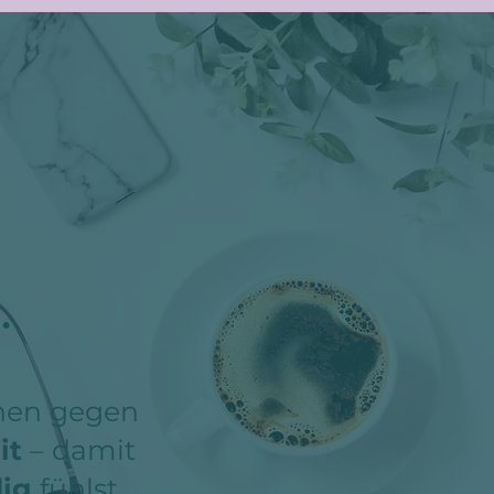
.
nen gegen
it
– damit
dig
fühlst.