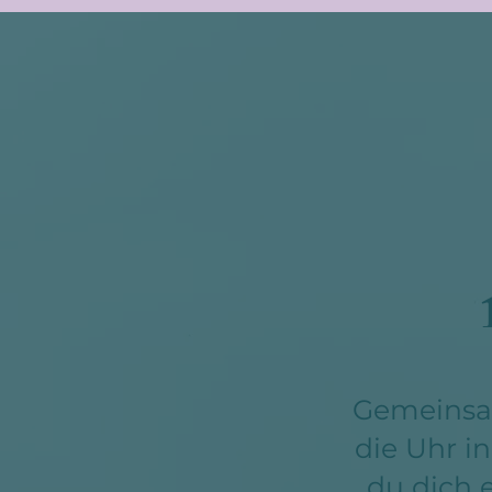
Gemeinsa
die Uhr i
du dich 